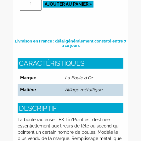
AJOUTER AU PANIER >
de
TBK
Tir/Point
Livraison en France : délai généralement constaté entre 7
à 10 jours
CARACTÉRISTIQUES
Marque
La Boule d'Or
Matière
Alliage métallique
DESCRIPTIF
La boule racleuse TBK Tir/Point est destinée
essentiellement aux tireurs de tête ou second qui
pointent un certain nombre de boules. Modèle le
plus vendu de la marque. Remplissage métallique