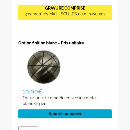
GRAVURE COMPRISE
3 caractères MAJUSCULES ou minuscules
Option finition blanc – Prix unitaire
10,00
€
Optez pour le modèle en version métal
blanc/argent
Ajouter au panier
quantité