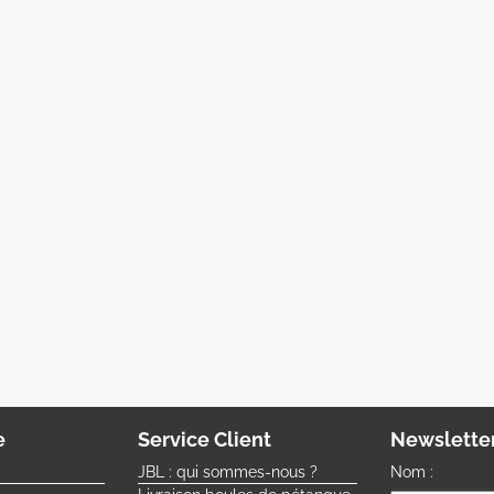
e
Service Client
Newslette
JBL : qui sommes-nous ?
Nom :