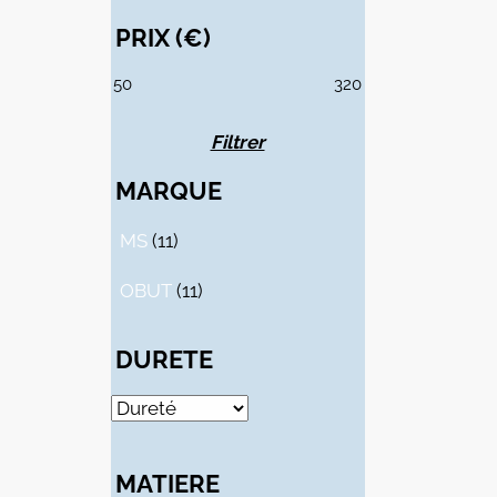
PRIX (€)
PRIX
PRIX
MIN
MAX
Filtrer
MARQUE
MS
(11)
OBUT
(11)
DURETE
MATIERE