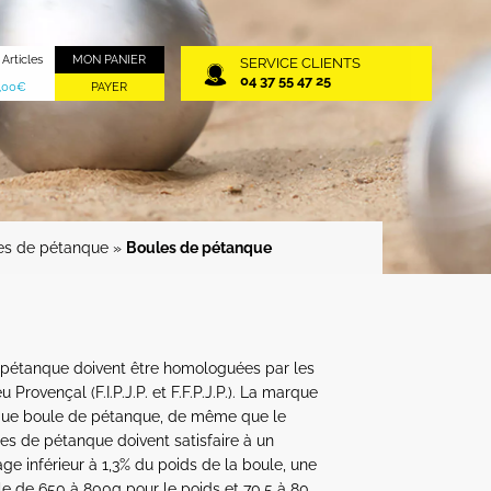
 Articles
MON PANIER
SERVICE CLIENTS
04 37 55 47 25
,00
€
PAYER
les de pétanque
»
Boules de pétanque
N
 de pétanque doivent être homologuées par les
Provençal (F.I.P.J.P. et F.F.P.J.P.). La marque
haque boule de pétanque, de même que le
les de pétanque doivent satisfaire à un
ge inférieur à 1,3% du poids de la boule, une
le de 650 à 800g pour le poids et 70,5 à 80