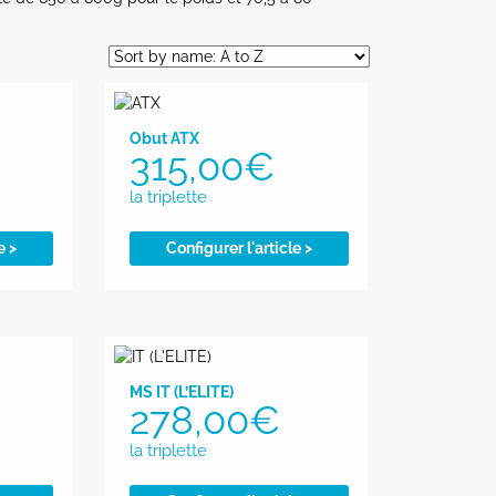
Obut ATX
315,00
€
e >
Configurer l'article >
MS IT (L’ELITE)
278,00
€