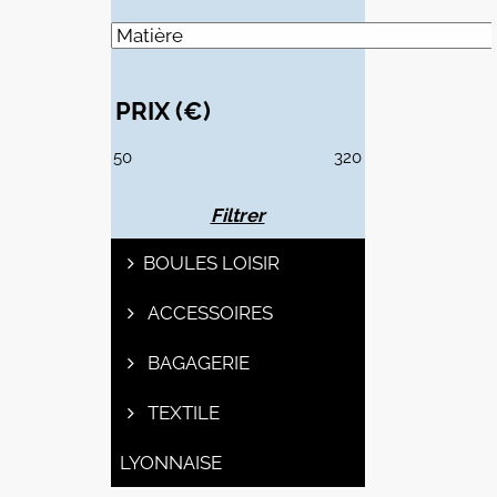
PRIX (€)
PRIX
PRIX
MIN
MAX
Filtrer
BOULES LOISIR
ACCESSOIRES
BAGAGERIE
TEXTILE
LYONNAISE