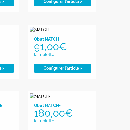
e >
Configurer l'article >
Obut MATCH
91,00
€
e >
Configurer l'article >
E
Obut MATCH+
180,00
€