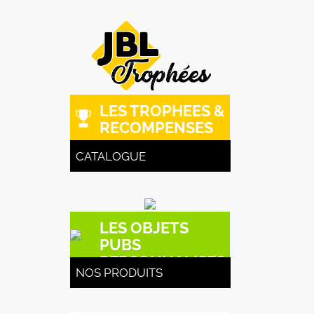
LES TROPHEES &
RECOMPENSES
CATALOGUE
LES OBJETS
PUBS
PERSONNALISES
NOS PRODUITS