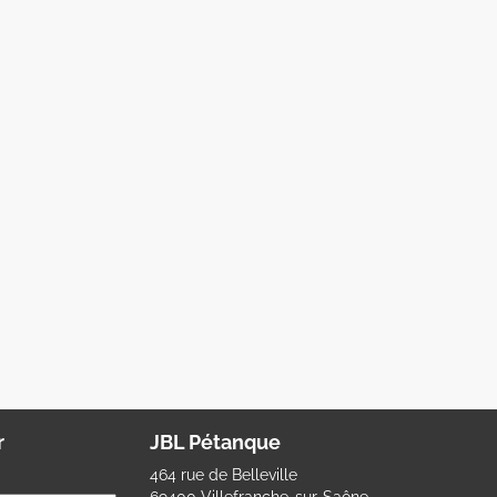
r
JBL Pétanque
464 rue de Belleville
69400 Villefranche-sur-Saône