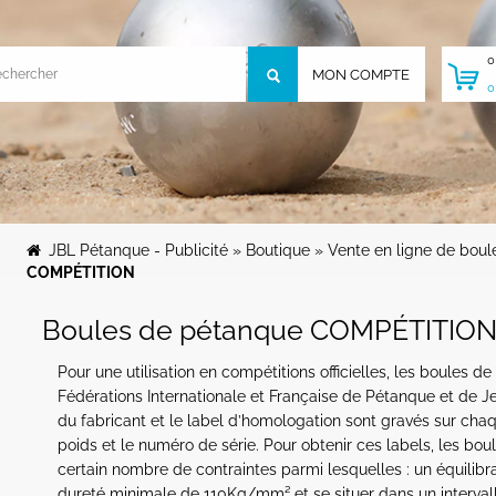
0
MON COMPTE
0
JBL Pétanque - Publicité
»
Boutique
»
Vente en ligne de bou
COMPÉTITION
Boules de pétanque COMPÉTITIO
Pour une utilisation en compétitions officielles, les boules
Fédérations Internationale et Française de Pétanque et de Jeu 
du fabricant et le label d’homologation sont gravés sur c
poids et le numéro de série. Pour obtenir ces labels, les bou
certain nombre de contraintes parmi lesquelles : un équilibra
dureté minimale de 110Kg/mm² et se situer dans un interval